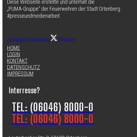
Diese Webseite erstellte und unterhält die
„PUMA-Gruppe“ der Feuerwehren der Stadt Ortenberg
#presseundmedienarbeit
Facebook-f
Instagram
Youtube
HOME
LOGIN
KONTAKT
DATENSCHUTZ
IMPRESSUM
Interresse?
TEL: (06046) 8000-0
TEL: (06046) 8000-0