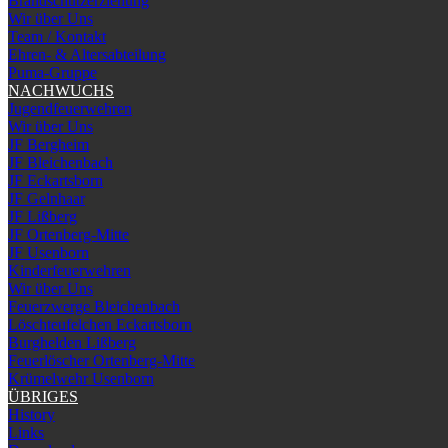
Brandschutzerziehung
Wir über Uns
Team / Kontakt
Ehren- & Altersabteilung
Puma-Gruppe
NACHWUCHS
Jugendfeuerwehren
Wir über Uns
JF Bergheim
JF Bleichenbach
JF Eckartsborn
JF Gelnhaar
JF Lißberg
JF Ortenberg-Mitte
JF Usenborn
Kinderfeuerwehren
Wir über Uns
Feuerzwerge Bleichenbach
Löschteufelchen Eckartsborn
Burghelden Lißberg
Feuerlöscher Ortenberg-Mitte
Krümelwehr Usenborn
ÜBRIGES
History
Links