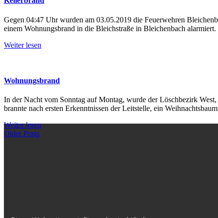
Kellerbrand
Gegen 04:47 Uhr wurden am 03.05.2019 die Feuerwehren Bleichenbac
einem Wohnungsbrand in die Bleichstraße in Bleichenbach alarmiert. 
Weiter lesen
Wohnungsbrand
In der Nacht vom Sonntag auf Montag, wurde der Löschbezirk West, s
brannte nach ersten Erkenntnissen der Leitstelle, ein Weihnachtsbau
Weiter lesen
Beitragsnavigation
Older
Older Posts
Posts