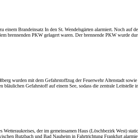
 einem Brandeinsatz In den St. Wendelsgärten alarmiert. Noch auf der
 dem brennenden PKW gelagert waren. Der brennende PKW wurde durc
ßberg wurden mit dem Gefahrstoffzug der Feuerwehr Altenstadt sowie
 bläulichen Gefahrstoff auf einem See, sodass die zentrale Leitstelle i
Wetteraukreises, der im gemeinsamen Haus (Löschbezirk West) station
wischen Butzbach und Bad Nauheim in Fahrtrichtung Frankfurt alarmiert