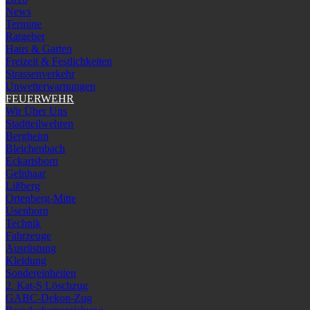
News
Termine
Ratgeber
Haus & Garten
Freizeit & Festlichkeiten
Strassenverkehr
Unwetterwarnungen
FEUERWEHR
Wir Über Uns
Stadtteilwehren
Bergheim
Bleichenbach
Eckartsborn
Gelnhaar
Lißberg
Ortenberg-Mitte
Usenborn
Technik
Fahrzeuge
Ausrüstung
Kleidung
Sondereinheiten
2. Kat-S Löschzug
GABC-Dekon-Zug