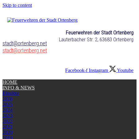
Skip to content
Feuerwehren der Stadt Ortenberg
Lauterbacher Str. 2, 63683 Ortenberg
stadt@ortenberg.net
stadt@ortenberg.net
Facebook-f
Instagram
Youtube
HOME
INFO & NEWS
Einsätze
2026
2025
2024
2023
2022
2021
2020
2019