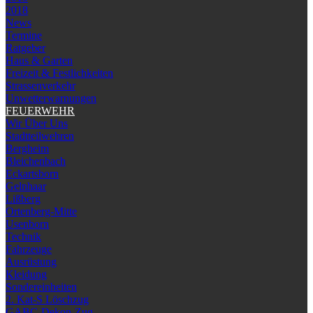
2018
News
Termine
Ratgeber
Haus & Garten
Freizeit & Festlichkeiten
Strassenverkehr
Unwetterwarnungen
FEUERWEHR
Wir Über Uns
Stadtteilwehren
Bergheim
Bleichenbach
Eckartsborn
Gelnhaar
Lißberg
Ortenberg-Mitte
Usenborn
Technik
Fahrzeuge
Ausrüstung
Kleidung
Sondereinheiten
2. Kat-S Löschzug
GABC-Dekon-Zug