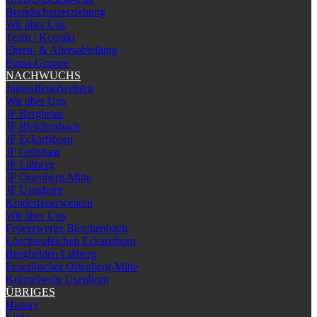
Brandschutzerziehung
Wir über Uns
Team / Kontakt
Ehren- & Altersabteilung
Puma-Gruppe
NACHWUCHS
Jugendfeuerwehren
Wir über Uns
JF Bergheim
JF Bleichenbach
JF Eckartsborn
JF Gelnhaar
JF Lißberg
JF Ortenberg-Mitte
JF Usenborn
Kinderfeuerwehren
Wir über Uns
Feuerzwerge Bleichenbach
Löschteufelchen Eckartsborn
Burghelden Lißberg
Feuerlöscher Ortenberg-Mitte
Krümelwehr Usenborn
ÜBRIGES
History