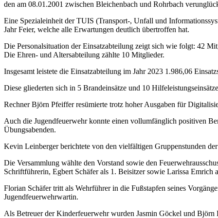
den am 08.01.2001 zwischen Bleichenbach und Rohrbach verunglückte
Eine Spezialeinheit der TUIS (Transport-, Unfall und Informationssy
Jahr Feier, welche alle Erwartungen deutlich übertroffen hat.
Die Personalsituation der Einsatzabteilung zeigt sich wie folgt: 42 
Die Ehren- und Altersabteilung zählte 10 Mitglieder.
Insgesamt leistete die Einsatzabteilung im Jahr 2023 1.986,06 Einsatz
Diese gliederten sich in 5 Brandeinsätze und 10 Hilfeleistungseinsätze
Rechner Björn Pfeiffer resümierte trotz hoher Ausgaben für Digitalis
Auch die Jugendfeuerwehr konnte einen vollumfänglich positiven Ber
Übungsabenden.
Kevin Leinberger berichtete von den vielfältigen Gruppenstunden de
Die Versammlung wählte den Vorstand sowie den Feuerwehrausschuss. 
Schriftführerin, Egbert Schäfer als 1. Beisitzer sowie Larissa Emrich a
Florian Schäfer tritt als Wehrführer in die Fußstapfen seines Vorgän
Jugendfeuerwehrwartin.
Als Betreuer der Kinderfeuerwehr wurden Jasmin Göckel und Björn Li