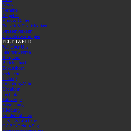
News
Termine
Ratgeber
Haus & Garten
Freizeit & Festlichkeiten
Strassenverkehr
Unwetterwarnungen
FEUERWEHR
Wir Über Uns
Stadtteilwehren
Bergheim
Bleichenbach
Eckartsborn
Gelnhaar
Lißberg
Ortenberg-Mitte
Usenborn
Technik
Fahrzeuge
Ausrüstung
Kleidung
Sondereinheiten
2. Kat-S Löschzug
GABC-Dekon-Zug