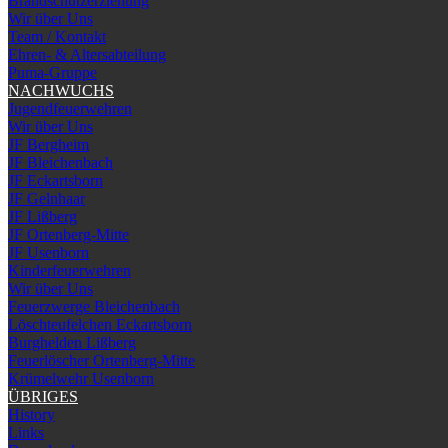
Brandschutzerziehung
Wir über Uns
Team / Kontakt
Ehren- & Altersabteilung
Puma-Gruppe
NACHWUCHS
Jugendfeuerwehren
Wir über Uns
JF Bergheim
JF Bleichenbach
JF Eckartsborn
JF Gelnhaar
JF Lißberg
JF Ortenberg-Mitte
JF Usenborn
Kinderfeuerwehren
Wir über Uns
Feuerzwerge Bleichenbach
Löschteufelchen Eckartsborn
Burghelden Lißberg
Feuerlöscher Ortenberg-Mitte
Krümelwehr Usenborn
ÜBRIGES
History
Links