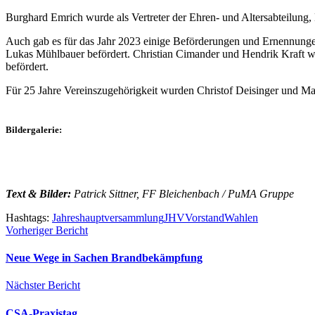
Burghard Emrich wurde als Vertreter der Ehren- und Altersabteilung,
Auch gab es für das Jahr 2023 einige Beförderungen und Ernennun
Lukas Mühlbauer befördert. Christian Cimander und Hendrik Kraft 
befördert.
Für 25 Jahre Vereinszugehörigkeit wurden Christof Deisinger und Ma
Bildergalerie:
Text & Bilder:
Patrick Sittner, FF Bleichenbach / PuMA Gruppe
Hashtags:
Jahreshauptversammlung
JHV
Vorstand
Wahlen
Beitragsnavigation
Vorheriger
Vorheriger Bericht
Bericht
Neue Wege in Sachen Brandbekämpfung
Nächster
Nächster Bericht
Bericht
CSA-Praxistag