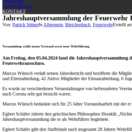
Downloads
Interner Bereich
KONTAKT
Jahreshauptversammlung der Feuerwehr 
Von:
Patrick Sittner
In
Allgemein
,
Bleichenbach
,
Feuerwehr
Erstellt a
Versammlung wählt neuen Vorstand sowie neue Wehrführung
Am Freitag, den 05.04.2024 fand die Jahreshauptversammlung der
Feuerwehrausschuss.
Marcus Wünsch verlaß seinen Jahresbericht und bezifferte die Mitglie
und Ehrenabteilung, 42 Aktive Mitglieder der Einsatzabteilung, 6 Ju
Es wurde an verschiedenen Veranstaltungen von befreundeten Verein
nach Corona sehr gut besucht waren.
Marcus Wünsch bedankte sich für 25 Jahre Vorstandsarbeit mit der er
Egbert Schäfer zitierte den griechischen Philosophen Heraklit ,,Nichts
Jahreshauptversammlung die er als Wehrführer begleitete.
Egbert Schäfer gibt den Staffelstab nach insgesamt 28 Jahren Wehrfü