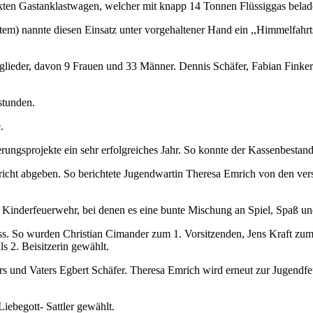
n Gastanklastwagen, welcher mit knapp 14 Tonnen Flüssiggas beladen
stem) nannte diesen Einsatz unter vorgehaltener Hand ein ,,Himmelfahr
Mitglieder, davon 9 Frauen und 33 Männer. Dennis Schäfer, Fabian Finke
stunden.
.
ierungsprojekte ein sehr erfolgreiches Jahr. So konnte der Kassenbesta
icht abgeben. So berichtete Jugendwartin Theresa Emrich von den ver
r Kinderfeuerwehr, bei denen es eine bunte Mischung an Spiel, Spaß u
So wurden Christian Cimander zum 1. Vorsitzenden, Jens Kraft zum 2. 
ls 2. Beisitzerin gewählt.
gers und Vaters Egbert Schäfer. Theresa Emrich wird erneut zur Jugendf
ebegott- Sattler gewählt.