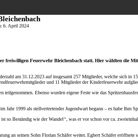
Bleichenbach
m:
6. April 2024
 freiwilligen Feuerwehr Bleichenbach statt. Hier wählten die Mit
derzahl am 31.12.2023 auf insgesamt 257 Mitglieder, welche sich in 152
gendfeuerwehrmitglieder und 11 Mitglieder der Kinderfeuerwehr aufglie
en teilgenommen. Ebenso wurden eigene Feste wie das Spritzenhausfes
 im Jahr 1999 als stellvertretender Jugendwart begann – es habe Ihm S
 ist so Beständig wie der Wandel‘‘, was er vor schon vor ca. zweieinhal
hrung an seinen Sohn Florian Schäfer weiter. Egbert Schäfer eröffnete